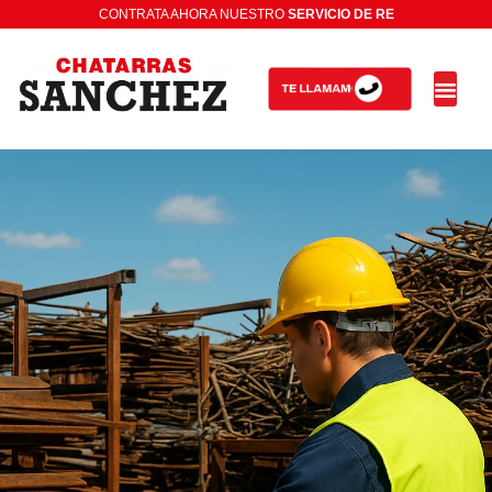
CONTRATA AHORA NUESTRO
S
E
R
V
I
C
I
O
D
E
R
E
C
O
G
I
D
A