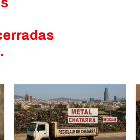
as
cerradas
.