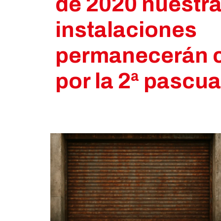
de 2020 nuestr
instalaciones
permanecerán 
por la 2ª pascua