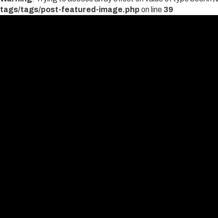
tags/tags/post-featured-image.php
on line
39