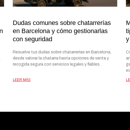
Dudas comunes sobre chatarrerías
M
on
en Barcelona y cómo gestionarlas
t
con seguridad
y
Resuelve tus dudas sobre chatarrerías en Barcelona,
Co
a
desde valorar la chatarra hasta opciones de venta y
an
recogida segura con servicios legales y fiables.
ge
e
LEER MÁS
L