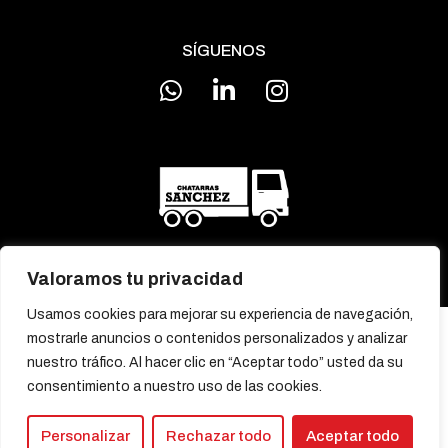
SÍGUENOS
Valoramos tu privacidad
Usamos cookies para mejorar su experiencia de navegación,
MENÚ
mostrarle anuncios o contenidos personalizados y analizar
Inicio
Nosotros
Blog
Contacto
nuestro tráfico. Al hacer clic en “Aceptar todo” usted da su
consentimiento a nuestro uso de las cookies.
POLÍTICAS
Política de Cookies
Aviso Legal
Política de Privacidad
Personalizar
Rechazar todo
Aceptar todo