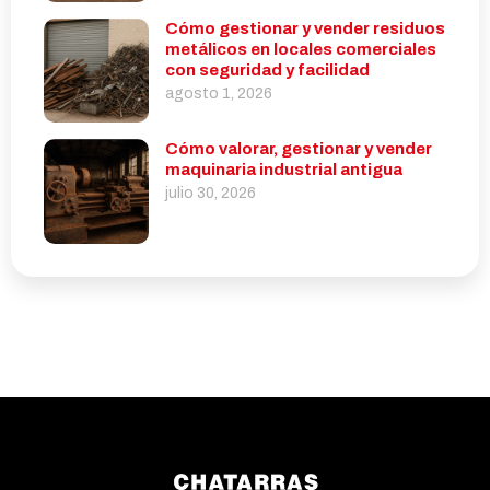
Cómo gestionar y vender residuos
metálicos en locales comerciales
con seguridad y facilidad
agosto 1, 2026
Cómo valorar, gestionar y vender
maquinaria industrial antigua
julio 30, 2026